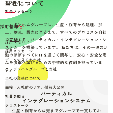
当社について
アクセス
社長メッセージ
ニッポンハムグループは、生産・飼育から処理、加
採用情報
工、物流、販売に至るまで、すべてのプロセスを自社
で完結する「バーティカル・インテグレーション・シ
採用情報TOP
ステム」を構築しています。 私たちは、その一連の活
採用メッセージ
動のほぼすべてにITを通じて関与し、安心・安全な商
データで見るわが社
品を食卓へ届けるための中核的な役割を担っていま
ニッポンハムグループと当社
す。
当社の業務について
面接・入社前のリアル情報大公開
バーティカル
社員を知る
インテグレーションシステム
クロストーク
生産・飼育から販売までグループで一貫してお